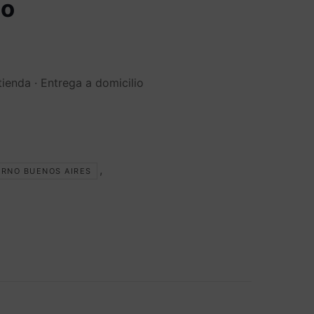
no
tienda · Entrega a domicilio
,
URNO BUENOS AIRES