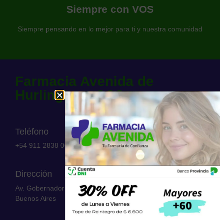
Somos una farmacia al servicio de nuestra comunidad
Siempre con VOS
Farmacia Avenida
Siempre pensando en lo mejor para ti y nuestra comunidad
Farmacia Avenida de
Hurlingham SCS
Teléfono
+54 911 2838 0654​
Dirección
Av. Gobernador Vergara 3263 | Hurlingham 1686 | Provincia:
Buenos Aires