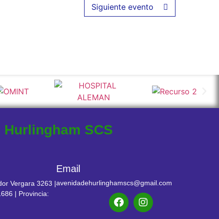
Siguiente evento
e Hurlingham SCS
Email
avenidadehurlinghamscs@gmail.com
or Vergara 3263 |
686 | Provincia:
s