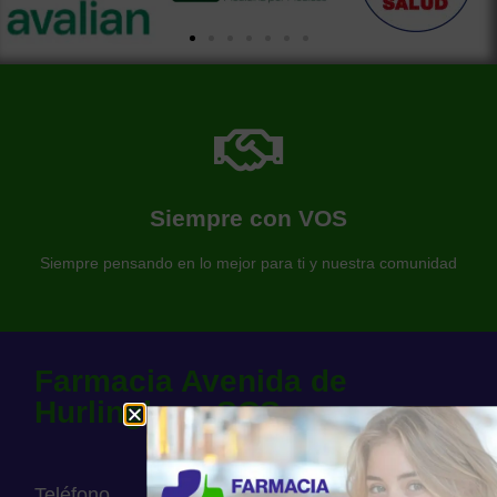
Más información de nuestra farmacia
Somos una farmacia al servicio de nuestra comunidad
Siempre con VOS
Farmacia Avenida
Siempre pensando en lo mejor para ti y nuestra comunidad
Farmacia Avenida de
Hurlingham SCS
Teléfono