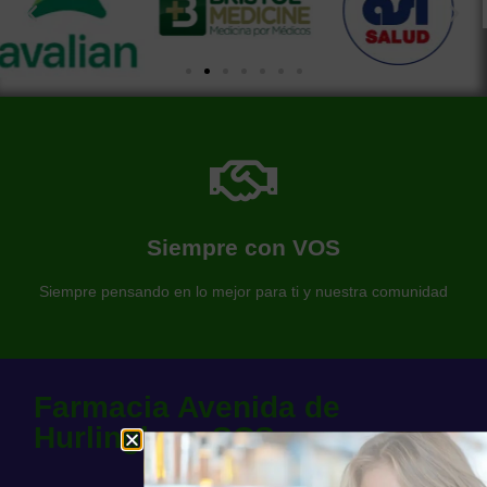
Más información de nuestra farmacia
Somos una farmacia al servicio de nuestra comunidad
Siempre con VOS
Farmacia Avenida
Siempre pensando en lo mejor para ti y nuestra comunidad
Farmacia Avenida de
Hurlingham SCS